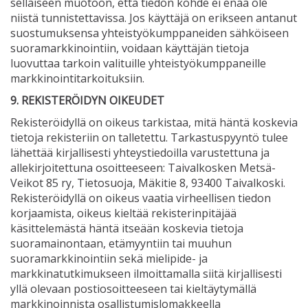
sellaiseen muotoon, että tiedon kohde ei enää ole
niistä tunnistettavissa. Jos käyttäjä on erikseen antanut
suostumuksensa yhteistyökumppaneiden sähköiseen
suoramarkkinointiin, voidaan käyttäjän tietoja
luovuttaa tarkoin valituille yhteistyökumppaneille
markkinointitarkoituksiin.
9. REKISTERÖIDYN OIKEUDET
Rekisteröidyllä on oikeus tarkistaa, mitä häntä koskevia
tietoja rekisteriin on talletettu. Tarkastuspyyntö tulee
lähettää kirjallisesti yhteystiedoilla varustettuna ja
allekirjoitettuna osoitteeseen: Taivalkosken Metsä-
Veikot 85 ry, Tietosuoja, Mäkitie 8, 93400 Taivalkoski.
Rekisteröidyllä on oikeus vaatia virheellisen tiedon
korjaamista, oikeus kieltää rekisterinpitäjää
käsittelemästä häntä itseään koskevia tietoja
suoramainontaan, etämyyntiin tai muuhun
suoramarkkinointiin sekä mielipide- ja
markkinatutkimukseen ilmoittamalla siitä kirjallisesti
yllä olevaan postiosoitteeseen tai kieltäytymällä
markkinoinnista osallistumislomakkeella