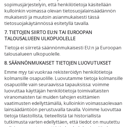
sopimusjärjestelyin, että henkilötietoja käsitellään
kulloinkin voimassa olevan tietosuojalainsäädännön
mukaisesti ja muutoin asianmukaisesti tässä
tietosuojakäytännössä esitetyllä tavalla.
7. TIETOJEN SIIRTO EU:N TAI EUROOPAN
TALOUSALUEEN ULKOPUOLELLE
Tietoja ei siirretä säännönmukaisesti EU:n ja Euroopan
talousalueen ulkopuolelle.
8. SÄÄNNÖNMUKAISET TIETOJEN LUOVUTUKSET
Emme myy tai vuokraa rekisteröidyn henkilötietoja
kolmansille osapuolille. Luovutamme tietoja kolmansille
osapuolille vain seuraavissa tapauksissa: voimme
luovuttaa käyttäjän henkilötietoja toimivaltaisten
viranomaisten tai muiden tahojen esittämien
vaatimusten edellyttämällä, kulloinkin voimassaolevaan
lainsäädäntöön perustuvalla tavalla. Voimme luovuttaa
tietoja tilastollista, tieteellistä tai historiallista
tutkimusta varten edellyttäen, että tiedot on muutettu