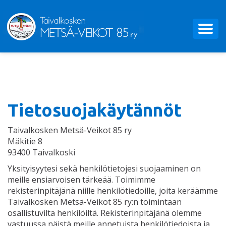
Tietosuojakäytännöt
Taivalkosken Metsä-Veikot 85 ry
Mäkitie 8
93400 Taivalkoski
Yksityisyytesi sekä henkilötietojesi suojaaminen on
meille ensiarvoisen tärkeää. Toimimme
rekisterinpitäjänä niille henkilötiedoille, joita keräämme
Taivalkosken Metsä-Veikot 85 ry:n toimintaan
osallistuvilta henkilöiltä. Rekisterinpitäjänä olemme
vastuussa näistä meille annetuista henkilötiedoista ja