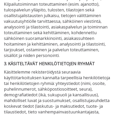
Kilpailutoiminnan toteuttaminen (esim. ajanotto),
tulospalvelun ylläpito, tulosten, tilastojen sekä
osallistujalistausten julkaisu, tietojen välittäminen
vakuutusyhtiölle tarvittaessa, sähköinen viestintä,
analysointi ja tilastointi, asiakaspalvelun ja toiminnan
toteuttaminen sekä kehittäminen, kohdennettu
sähköinen suoramarkkinointi, asiakassuhteen
hoitaminen ja kehittäminen, analysointi ja tilastointi,
tarjoukset, ostaminen ja palvelun toteuttaminen,
sisällöt ja niiden personointi.
3. KÄSITELTÄVÄT HENKILÖTIETOJEN RYHMÄT
Käsittelemme rekisteröidystä seuraavia
käyttötarkoituksen kannalta tarpeellisia henkilötietoja
tai henkilötietojen ryhmiä: yhteystiedot (nimi, osoite,
puhelinnumerot, sähköpostiosoitteet, seura),
demografiatiedot (ikä, sukupuoli ja kansallisuus),
mahdolliset luvat ja suostumukset, osallistujasuhdetta
koskevat tiedot (laskutus- ja maksutiedot, tuote- ja
tilaustiedot, tieto vanhempainvastuunkantajasta,