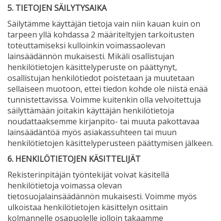
5. TIETOJEN SÄILYTYSAIKA
Säilytämme käyttäjän tietoja vain niin kauan kuin on
tarpeen yllä kohdassa 2 määriteltyjen tarkoitusten
toteuttamiseksi kulloinkin voimassaolevan
lainsäädännön mukaisesti. Mikäli osallistujan
henkilötietojen käsittelyperuste on päättynyt,
osallistujan henkilötiedot poistetaan ja muutetaan
sellaiseen muotoon, ettei tiedon kohde ole niistä enää
tunnistettavissa. Voimme kuitenkin olla velvoitettuja
säilyttämään joitakin käyttäjän henkilötietoja
noudattaaksemme kirjanpito- tai muuta pakottavaa
lainsäädäntöä myös asiakassuhteen tai muun
henkilötietojen käsittelyperusteen päättymisen jälkeen.
6. HENKILÖTIETOJEN KÄSITTELIJÄT
Rekisterinpitäjän työntekijät voivat käsitellä
henkilötietoja voimassa olevan
tietosuojalainsäädännön mukaisesti. Voimme myös
ulkoistaa henkilötietojen käsittelyn osittain
kolmannelle osapuolelle jolloin takaamme