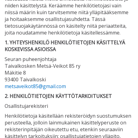
niiden käsittelystä. Keräämme henkilötietojasi vain
niissä määrin kuin tarvitsemme niitä ylläpitääksemme
ja hoitaaksemme osallistujasuhdetta. Tässä
tietosuojakäytännössä on käsitelty niitä periaatteita,
joita noudatamme henkilötietoja käsitellessämme.
1. YHTEYSHENKILÖ HENKILÖTIETOJEN KÄSITTELYÄ
KOSKEVISSA ASIOISSA
Seuran puheenjohtaja
Taivalkosken Metsä-Veikot 85 ry
Mäkitie 8
93400 Taivalkoski
metsaveikot85@gmail.com
2. HENKILÖTIETOJEN KÄYTTÖTARKOITUKSET
Osallistujarekisteri
Henkilötietoja käsitellään rekisteröidyn suostumuksen
perusteella, jolloin lainmukainen käsittelyperuste on
rekisterinpitäjän oikeutettu etu, etenkin seuraaviin
käsittelyn tarkoituksiin: osallistujatietojen ylläpito,