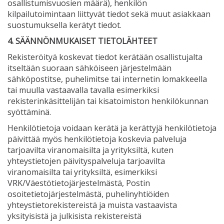
osallistumisvuosien määrä), henkilön
kilpailutoimintaan liittyvät tiedot sekä muut asiakkaan
suostumuksella kerätyt tiedot.
4. SÄÄNNÖNMUKAISET TIETOLÄHTEET
Rekisteröityä koskevat tiedot kerätään osallistujalta
itseltään suoraan sähköiseen järjestelmään
sähköpostitse, puhelimitse tai internetin lomakkeella
tai muulla vastaavalla tavalla esimerkiksi
rekisterinkäsittelijän tai kisatoimiston henkilökunnan
syöttäminä.
Henkilötietoja voidaan kerätä ja kerättyjä henkilötietoja
päivittää myös henkilötietoja koskevia palveluja
tarjoavilta viranomaisilta ja yrityksiltä, kuten
yhteystietojen päivityspalveluja tarjoavilta
viranomaisilta tai yrityksiltä, esimerkiksi
VRK/Väestötietojärjestelmästä, Postin
osoitetietojärjestelmästä, puhelinyhtiöiden
yhteystietorekistereistä ja muista vastaavista
yksityisistä ja julkisista rekistereistä