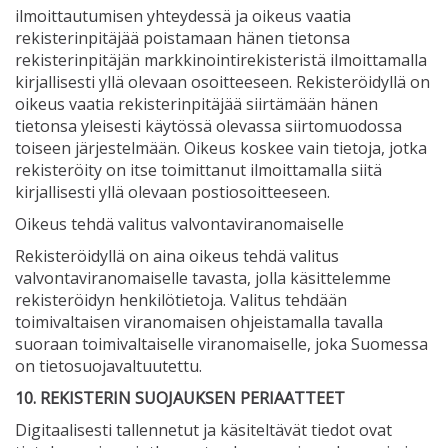
ilmoittautumisen yhteydessä ja oikeus vaatia
rekisterinpitäjää poistamaan hänen tietonsa
rekisterinpitäjän markkinointirekisteristä ilmoittamalla
kirjallisesti yllä olevaan osoitteeseen. Rekisteröidyllä on
oikeus vaatia rekisterinpitäjää siirtämään hänen
tietonsa yleisesti käytössä olevassa siirtomuodossa
toiseen järjestelmään. Oikeus koskee vain tietoja, jotka
rekisteröity on itse toimittanut ilmoittamalla siitä
kirjallisesti yllä olevaan postiosoitteeseen.
Oikeus tehdä valitus valvontaviranomaiselle
Rekisteröidyllä on aina oikeus tehdä valitus
valvontaviranomaiselle tavasta, jolla käsittelemme
rekisteröidyn henkilötietoja. Valitus tehdään
toimivaltaisen viranomaisen ohjeistamalla tavalla
suoraan toimivaltaiselle viranomaiselle, joka Suomessa
on tietosuojavaltuutettu.
10. REKISTERIN SUOJAUKSEN PERIAATTEET
Digitaalisesti tallennetut ja käsiteltävät tiedot ovat